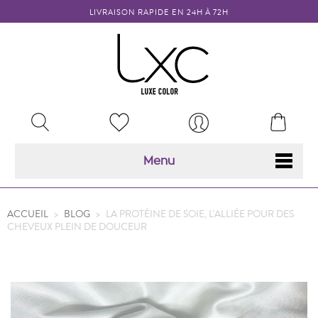
LIVRAISON RAPIDE EN 24H À 72H
MY
RECHERCHER
MON
WISHLISTS
COMPTE
Menu
ACCUEIL
>
BLOG
>
LA PROTÉINE DE SOIE, L'ALLIÉE POUR DES
CHEVEUX PLEIN DE DOUCEUR