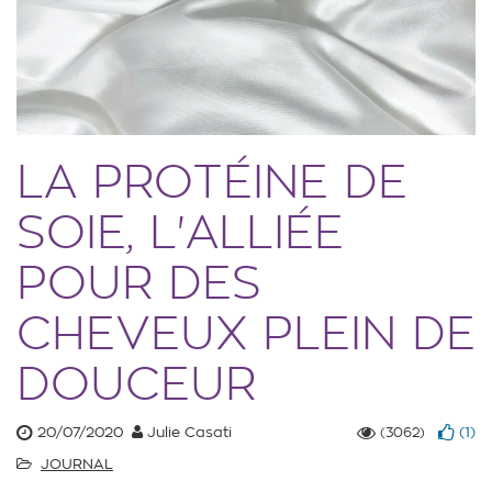
LA PROTÉINE DE
SOIE, L'ALLIÉE
POUR DES
CHEVEUX PLEIN DE
DOUCEUR
20/07/2020
Julie Casati
(
1
)
(3062)
JOURNAL