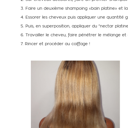
3. Faire un deuxième shampoing
«
bain platine
» et l
4. Essorer les
cheveux puis a
ppliquer une quantité 
5. Puis, en superposition, appliquer du "nectar platin
6. Travailler
le cheveu
, faire pénétrer le mélange et
7. Rincer et procéder au coiff
age !