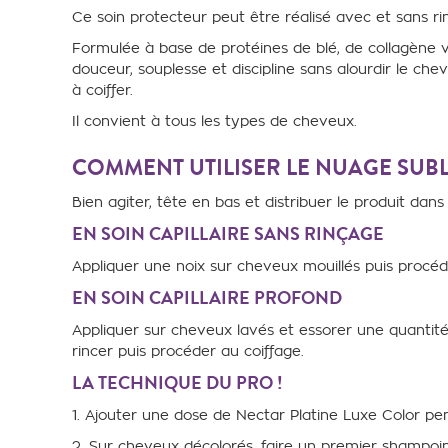
Ce soin protecteur peut être réalisé
avec et sans ri
Formulée à base
de protéines de blé, de collagène 
douceur,
souplesse et discipline sans alourdir le ch
à
coiffer.
Il convient à tous les types de cheveux.
COMMENT UTILISER LE NUAGE SUBL
Bien agiter, tête en bas et distribuer le
produit dans 
EN SOIN CAPILLAIRE SANS RINÇAGE
Appliquer
une noix sur cheveux mouillés puis proc
EN SOIN CAPILLAIRE
PROFOND
Appliquer sur cheveux lavés et essorer une quanti
rincer puis procéder au coiffage.
LA TECHNIQUE DU PRO !
1. Ajouter une dose de Nectar Platine Luxe Color p
2. Sur cheveux décolorés, faire un premier shampoi