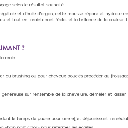
nçage selon le résultat souhaité.
végétale et d'huile d'argan, cette mousse
répare et hydrate en 
eveu et tout en ma
intenant l'éclat
et la brillance de la couleur.
IMANT ?
la main.
éder au brushing ou pour cheveux
bouclés procéder au froissage
té généreuse sur
l’ensemble de la chevelure, démêler et laisser
endant le temps de pause
pour une effet déjaunissant immédia
ng «
bain post color
» pour refermer les écailles.