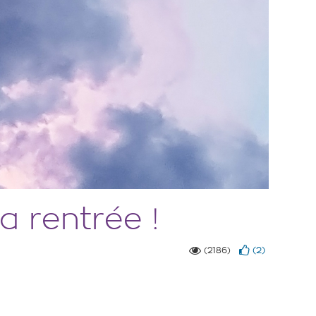
a rentrée !
(
2
)
(2186)