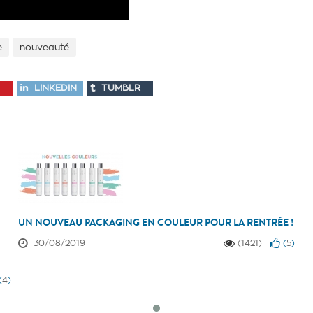
e
nouveauté
LINKEDIN
TUMBLR
UN NOUVEAU PACKAGING EN COULEUR POUR LA RENTRÉE !
30/08/2019
(1421)
(
5
)
(
4
)