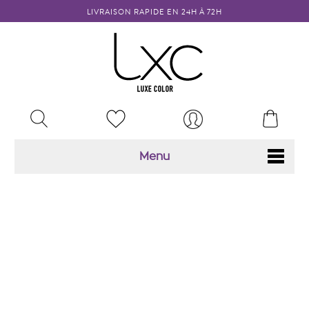
LIVRAISON RAPIDE EN 24H À 72H
MY
RECHERCHER
MON
WISHLISTS
COMPTE
Menu