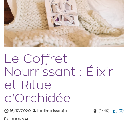
Le Coffret
Nourrissant : Élixir
et Rituel
d'Orchidée
16/12/2020
Nadjma Issoufa
(
3
)
(1449)
JOURNAL