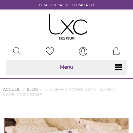
LIVRAISON RAPIDE EN 24H À 72H
MY
RECHERCHER
MON
WISHLISTS
COMPTE
Menu
ACCUEIL
>
BLOG
>
LE COFFRET NOURRISSANT : ÉLIXIR ET
RITUEL D'ORCHIDÉE